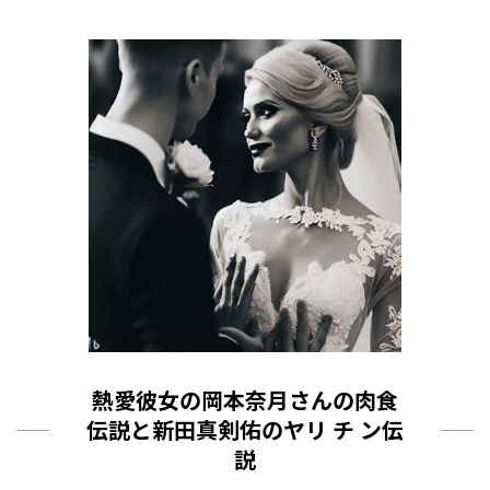
熱愛彼女の岡本奈月さんの肉食
伝説と新田真剣佑のヤリ チ ン伝
説