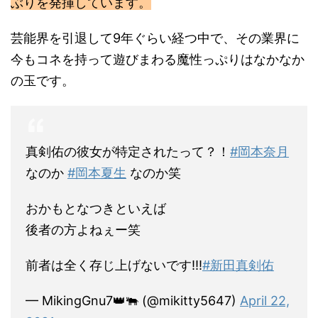
ぶりを発揮しています。
芸能界を引退して9年ぐらい経つ中で、その業界に
今もコネを持って遊びまわる魔性っぷりはなかなか
の玉です。
真剣佑の彼女が特定されたって？！
#岡本奈月
なのか
#岡本夏生
なのか笑
おかもとなつきといえば
後者の方よねぇー笑
前者は全く存じ上げないです!!!
#新田真剣佑
— MikingGnu7👑🐃 (@mikitty5647)
April 22,