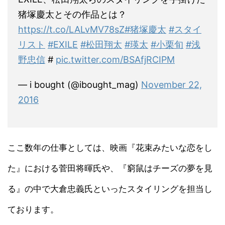
猪塚慶太とその作品とは？
https://t.co/LALvMV78sZ
#猪塚慶太
#スタイ
リスト
#EXILE
#松田翔太
#瑛太
#小栗旬
#浅
野忠信
#
pic.twitter.com/BSAfjRCIPM
— i bought (@ibought_mag)
November 22,
2016
ここ数年の仕事としては、映画『花束みたいな恋をし
た』における菅田将暉氏や、『窮鼠はチーズの夢を見
る』の中で大倉忠義氏といったスタイリングを担当し
ております。