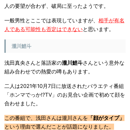
人の要望が合わず、破局に至ったようです。
一般男性とここでは表現していますが、
相手が有名
人である可能性も否定はできない
と思います。
瀧川鯉斗
浅田真央さんと落語家の
瀧川鯉斗
さんという意外な
組み合わせでの熱愛の噂もあります。
二人は2021年10月7日に放送されたバラエティ番組
「ホンマでっか!?TV」のお見合い企画で初めて顔を
合わせました。
この番組で、浅田さんは瀧川さんを
「顔がタイプ」
という理由で選んだことが話題になりました。