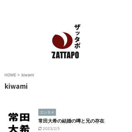
エンタメ、VODから美容系まで幅広く情報発信
HOME
>
kiwami
kiwami
エンタメ
常田大希の結婚の噂と兄の存在
2023/2/5