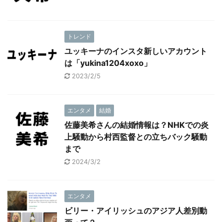
トレンド
ユッキーナのインスタ新しいアカウント
は「yukina1204xoxo」
2023/2/5
エンタメ
結婚
佐藤美希さんの結婚情報は？NHKでの炎
上騒動から村西監督との立ちバック騒動
まで
2024/3/2
エンタメ
ビリー・アイリッシュのアジア人差別動