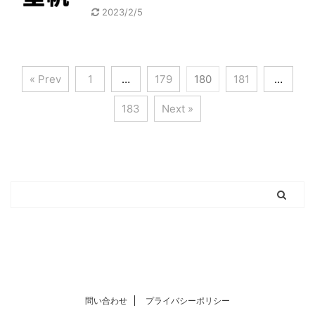
2023/2/5
« Prev
1
…
179
180
181
…
183
Next »