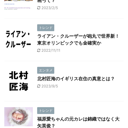
画って？
2023/2/5
トレンド
ライアン・クルーザーが砲丸で世界新！
東京オリンピックでも金確実か
2022/11/11
エンタメ
北村匠海のイギリス在住の真意とは？
2023/9/5
トレンド
福原愛ちゃんの元カレは錦織ではなく大
矢英俊？