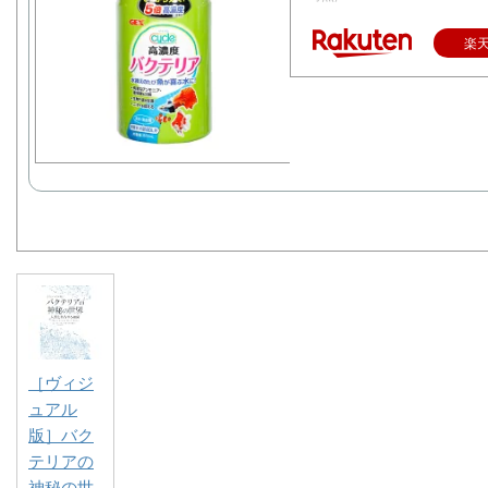
楽
［ヴィジ
ュアル
版］バク
テリアの
神秘の世