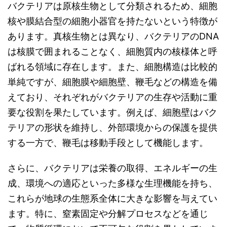
バクテリアは原核生物として分類されるため、細胞
核や膜結合型の細胞小器官を持たないという特徴が
あります。真核生物とは異なり、バクテリアのDNA
は核膜で囲まれることなく、細胞質内の核様体と呼
ばれる領域に存在します。また、細胞構造は比較的
単純ですが、細胞膜や細胞壁、鞭毛などの構造を備
えており、それぞれがバクテリアの生存や活動に重
要な役割を果たしています。例えば、細胞壁はバク
テリアの形状を維持し、外部環境からの保護を提供
する一方で、鞭毛は移動手段として機能します。
さらに、バクテリアは栄養の取得、エネルギーの生
成、環境への適応といった多様な生理機能を持ち、
これらが地球の生態系全体に大きな影響を与えてい
ます。特に、窒素固定や分解プロセスなどを通じ