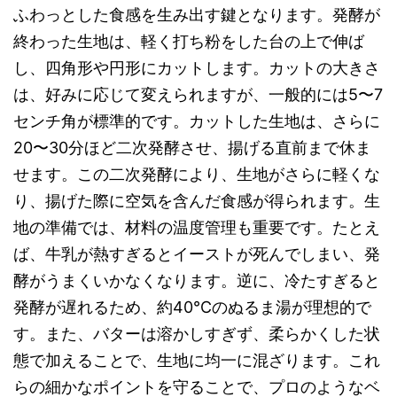
ふわっとした食感を生み出す鍵となります。発酵が
終わった生地は、軽く打ち粉をした台の上で伸ば
し、四角形や円形にカットします。カットの大きさ
は、好みに応じて変えられますが、一般的には5〜7
センチ角が標準的です。カットした生地は、さらに
20〜30分ほど二次発酵させ、揚げる直前まで休ま
せます。この二次発酵により、生地がさらに軽くな
り、揚げた際に空気を含んだ食感が得られます。生
地の準備では、材料の温度管理も重要です。たとえ
ば、牛乳が熱すぎるとイーストが死んでしまい、発
酵がうまくいかなくなります。逆に、冷たすぎると
発酵が遅れるため、約40℃のぬるま湯が理想的で
す。また、バターは溶かしすぎず、柔らかくした状
態で加えることで、生地に均一に混ざります。これ
らの細かなポイントを守ることで、プロのようなベ