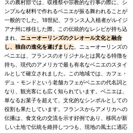
スの農村部では、収穫祭や宗教的な行事の際に、シ
ンプルな材料で作れるベニエが振る舞われることが
一般的でした。18世紀、フランス人入植者がルイジ
アナ州に移住した際、この伝統的なレシピが持ち込
まれ、
ニューオーリンズのクレオール文化と融合
し、独自の進化を遂げました
。ニューオーリンズの
ベニエは、フランスのオリジナルとは異なる特徴を
持ち、現代のアメリカで最も有名なベニエのスタイ
ルとして確立されました。この地域では、カフェ・
デュ・モンドという老舗カフェがベニエの代名詞と
なり、観光客にも広く知られています。ベニエは、
単なるお菓子を超えて、文化的なシンボルとしての
役割も果たしています。フランスからアメリカへの
伝播は、食文化の交流を示す好例であり、移民が新
しい土地で伝統を維持しつつも、現地の風土に適応