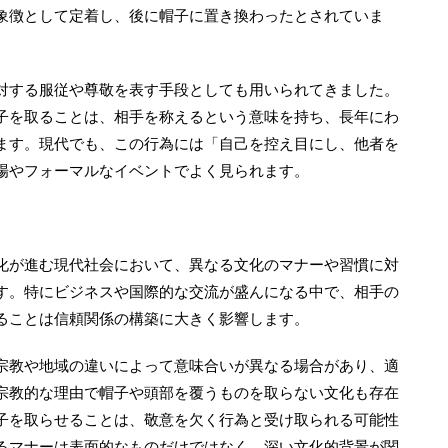
象徴として定着し、後に帽子に置き換わったとされていま
対する服従や尊敬を表す手段としても用いられてきました。
子を取ることは、相手を称えるという意味を持ち、長年にわ
ます。現代でも、この行為には「自己を控え目にし、他者を
場やフォーマルなイベントでよく見られます。
化が進む現代社会において、異なる文化のマナーや習慣に対
す。特にビジネスや国際的な交流が盛んになる中で、相手の
ることは信頼関係の構築に大きく影響します。
宗教や地域の違いによって意味合いが異なる場合があり、適
宗教的な理由で帽子や頭部を覆うものを取らない文化も存在
子を取らせることは、敬意を欠く行為と受け取られる可能性
るマナーは表面的なものだけではなく、深い文化的背景が関