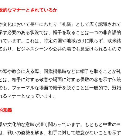
般的なマナーとされているか
や文化において長年にわたり「礼儀」として広く認識されて
示す必要のある状況では、帽子を取ることは一つの非言語的
れています。これは、特定の国や地域だけに限らず、欧米諸
ており、ビジネスシーンや公共の場でも見受けられるもので
の際や教会に入る際、国旗掲揚時などに帽子を取ることが礼
とは、相手に対する敬意や場面に対する畏敬の念を示す伝統
でも、フォーマルな場面で帽子を脱ぐことは一般的で、冠婚
れるマナーとなっています。
的意義
景や文化的な意味が深く関わっています。もともと中世のヨ
は、戦いの姿勢を解き、相手に対して敵意がないことを示す