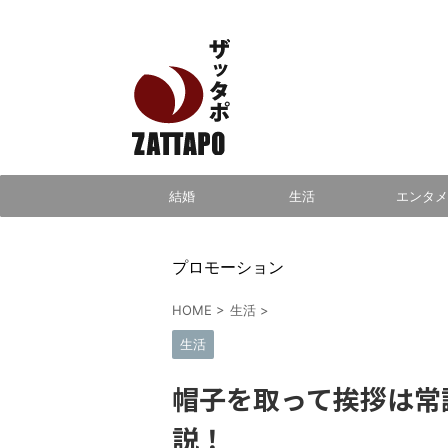
エンタメ、VODから美容系まで幅広く情報発信
結婚
生活
エンタメ
プロモーション
HOME
>
生活
>
生活
帽子を取って挨拶は常
説！