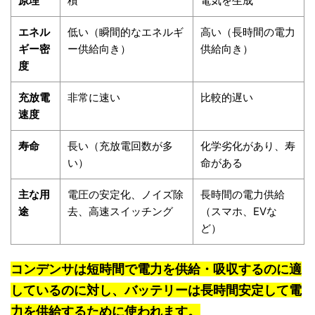
原理
積
電気を生成
エネル
低い（瞬間的なエネルギ
高い（長時間の電力
ギー密
ー供給向き）
供給向き）
度
充放電
非常に速い
比較的遅い
速度
寿命
長い（充放電回数が多
化学劣化があり、寿
い）
命がある
主な用
電圧の安定化、ノイズ除
長時間の電力供給
途
去、高速スイッチング
（スマホ、EVな
ど）
コンデンサは短時間で電力を供給・吸収するのに適
しているのに対し、バッテリーは長時間安定して電
力を供給するために使われます。