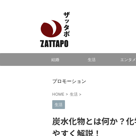
エンタメ、VODから美容系まで幅広く情報発信
結婚
生活
エンタメ
プロモーション
HOME
>
生活
>
生活
炭水化物とは何か？化
やすく解説！