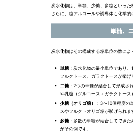
炭水化物は、単糖、少糖、多糖といった
さらに、糖アルコールや誘導体も化学的
単糖、
炭水化物はその構成する糖単位の数によ
単糖
：炭水化物の最小単位であり、
フルクトース、ガラクトースが挙げ
二糖
：2つの単糖が結合して形成さ
や乳糖（グルコース＋ガラクトース
少糖（オリゴ糖）
：3〜10個程度
スやフルクトオリゴ糖が挙げられま
多糖
：多数の単糖が結合してできた
がその例です。