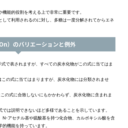
や機能的役割を考える上で非常に重要です。
として利用されるのに対し、多糖は一度分解されてからエネ
nOn）のバリエーションと例外
学式で表されますが、すべての炭水化物がこの式に当てはま
）はこの式に当てはまりますが、炭水化物には分類されませ
）はこの式に合致しないにもかかわらず、炭水化物に含まれま
式では説明できないほど多様であることを示しています。
、N-アセチル基や硫酸基を持つ化合物、カルボキシル酸を含
学的機能を持っています。