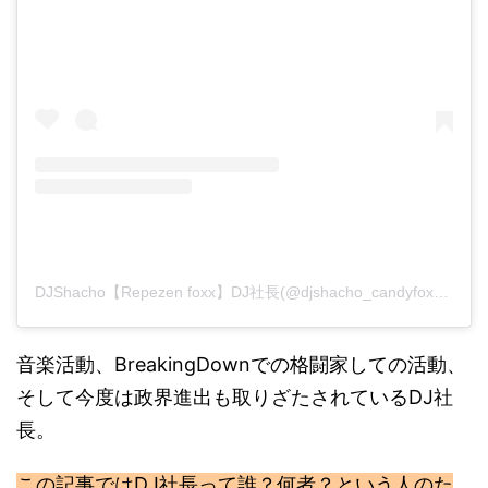
DJShacho【Repezen foxx】DJ社長(@djshacho_candyfoxx)がシェアした投稿
音楽活動、BreakingDownでの格闘家しての活動、
そして今度は政界進出も取りざたされているDJ社
長。
この記事では
DJ社長って誰？何者？という人のた