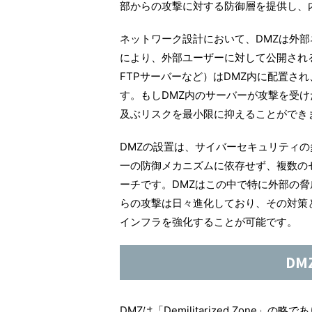
部からの攻撃に対する防御層を提供し、
ネットワーク設計において、DMZは外
により、外部ユーザーに対して公開され
FTPサーバーなど）はDMZ内に配置さ
す。もしDMZ内のサーバーが攻撃を受
及ぶリスクを最小限に抑えることができ
DMZの設置は、サイバーセキュリティ
一の防御メカニズムに依存せず、複数の
ーチです。DMZはこの中で特に外部の
らの攻撃は日々進化しており、その対策
インフラを強化することが可能です。
DM
DMZは「Demilitarized Zon