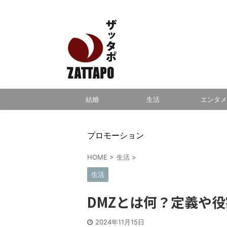
エンタメ、VODから美容系まで幅広く情報発信
結婚
生活
エンタメ
プロモーション
HOME
>
生活
>
生活
DMZとは何？定義や
2024年11月15日