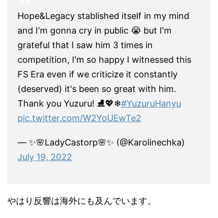
Hope&Legacy stablished itself in my mind
and I'm gonna cry in public 😭 but I'm
grateful that I saw him 3 times in
competition, I'm so happy I witnessed this
FS Era even if we criticize it constantly
(deserved) it's been so great with him.
Thank you Yuzuru! ⛸️💖❄
#YuzuruHanyu
pic.twitter.com/W2YoUEwTe2
— ✨🌸LadyCastorp🌸✨ (@Karolinechka)
July 19, 2022
やはり反響は海外にも及んでいます。
続々と日本語以外での「Yuzuru Hnyu 」に対する敬