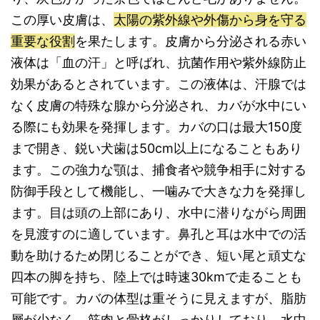
この厚い皮膚は、
太陽の紫外線や外傷から身を守る
重要な役割
を果たします。皮膚から分泌される赤い
液体は「血の汗」と呼ばれ、抗菌作用や紫外線防止
効果があるとされています。この液体は、汗腺では
なく皮膚の特殊な腺から分泌され、カバが水中にい
る際にも効果を発揮します。カバの口は最大150度
まで開き、鋭い犬歯は50cm以上になることもあり
ます。この強力な顎は、捕食者や競争相手に対する
防御手段として機能し、一噛みで大きな力を発揮し
ます。目は頭の上部にあり、水中に潜りながら周囲
を見渡すのに適しています。鼻孔と耳は水中での活
動を助けるため閉じることができ、短い尾と頑丈な
四本の脚を持ち、陸上では時速30kmで走ることも
可能です。カバの体型は重そうに見えますが、脂肪
層が少なく、筋肉と骨格がしっかりしており、水中