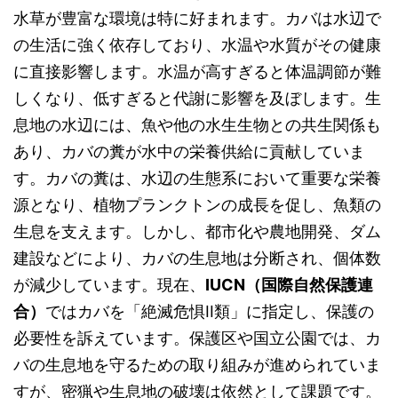
水草が豊富な環境は特に好まれます。カバは水辺で
の生活に強く依存しており、水温や水質がその健康
に直接影響します。水温が高すぎると体温調節が難
しくなり、低すぎると代謝に影響を及ぼします。生
息地の水辺には、魚や他の水生生物との共生関係も
あり、カバの糞が水中の栄養供給に貢献していま
す。カバの糞は、水辺の生態系において重要な栄養
源となり、植物プランクトンの成長を促し、魚類の
生息を支えます。しかし、都市化や農地開発、ダム
建設などにより、カバの生息地は分断され、個体数
が減少しています。現在、
IUCN（国際自然保護連
合）
ではカバを「絶滅危惧II類」に指定し、保護の
必要性を訴えています。保護区や国立公園では、カ
バの生息地を守るための取り組みが進められていま
すが、密猟や生息地の破壊は依然として課題です。