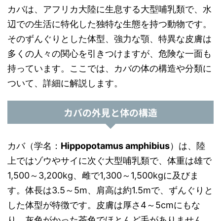
カバは、アフリカ大陸に生息する大型哺乳類で、水
辺での生活に特化した独特な生態を持つ動物です。
そのずんぐりとした体型、強力な顎、特異な皮膚は
多くの人々の関心を引きつけますが、危険な一面も
持っています。ここでは、カバの体の構造や分類に
ついて、詳細に解説します。
カバの外見と体の構造
カバ（学名：
Hippopotamus amphibius
）は、陸
上ではゾウやサイに次ぐ大型哺乳類で、体重は雄で
1,500～3,200kg、雌で1,300～1,500kgに及びま
す。体長は3.5～5m、肩高は約1.5mで、ずんぐりと
した体型が特徴です。皮膚は厚さ4～5cmにもな
り、灰色がかった茶色でほとんど毛がありません。