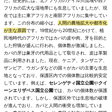
た。歴史的には、北アフリカのナイル川流域や西ア
フリカの広大な湿地帯にも生息していましたが、現
在では主に東アフリカと南部アフリカに集中してい
ます。この分布の縮小は、
人間の農地拡大や都市化
が主な原因
です。19世紀から20世紀にかけて、植
民地時代のアフリカではカバの皮や肉、牙を目的と
した狩猟が盛んに行われ、個体数が激減しました。
カバの牙は象牙の代用品として取引され、皮は革製
品に利用されました。現在、ケニア、タンザニア、
ザンビア、ウガンダなどの国々がカバの主要な生息
地となっており、保護区内での個体数は比較的安定
しています。例えば、
セレンゲティ国立公園
や
クイ
ーンエリザベス国立公園
では、カバの個体数が保護
されています。しかし、保護区外では生息地の破壊
が進んでおり、カバと人間の衝突も増加していま