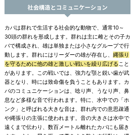
社会構造とコミュニケーション
カバは群れで生活する社会的な動物で、通常10～
30頭の群れを形成します。群れは主に雌とその子カ
バで構成され、雄は単独または小さなグループで行
動します。群れにはリーダーの雄が存在し、
縄張り
を守るために他の雄と激しい戦いを繰り広げる
こと
があります。この戦いでは、強力な顎と鋭い歯が武
器となり、時には致命傷を負うこともあります。カ
バのコミュニケーションは、唸り声、うなり声、鼻
息など多様な音で行われます。特に、水中での「ホ
ンク」と呼ばれる大きな音は、群れ内での意思疎通
や縄張りの主張に使われます。音の大きさは水中で
遠くまで伝わり、数百メートル離れたカバにも届き