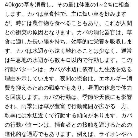
40kgの草を消費し、その量は体重の1～2％に相当
します。カバは草食性で、主に短い草を好みます
が、時には農作物を食べることもあり、これが人間
との衝突の原因となります。カバの消化器官は、草
食に適した長い腸を持ち、効率的に栄養を吸収しま
す。カバは水辺から遠く離れることは少なく、通常
は生息地の水辺から数キロ以内で行動します。この
行動パターンは、カバが水辺に依存した生活を送る
理由を示しています。夜間の摂食は、エネルギー消
費を抑えるための戦略でもあり、昼間の休息で体力
を回復します。カバの行動は、季節や天候にも影響
され、雨季には草が豊富で行動範囲が広がる一方、
乾季には水辺近くで行動する傾向があります。カバ
の行動パターンは、捕食者との接触を避けるための
進化的な適応でもあります。例えば、ライオンやハ