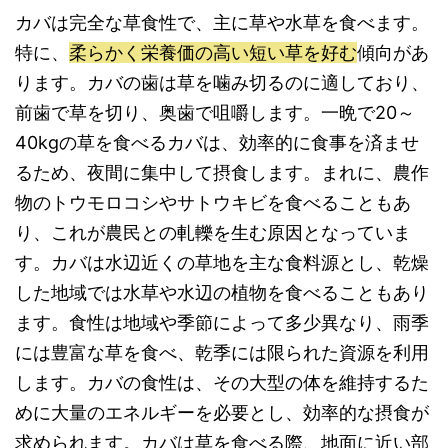
カバは完全な草食性で、主に草や水草を食べます。
特に、
柔らかく栄養価の高い短い草を好む
傾向があ
ります。カバの歯は草を噛み切るのに適しており、
前歯で草を切り、奥歯で咀嚼します。一晩で20～
40kgの草を食べるカバは、効率的に食事を済ませ
るため、夜間に集中して摂食します。まれに、農作
物のトウモロコシやサトウキビを食べることもあ
り、これが農民との軋轢を生む原因となっていま
す。カバは水辺近くの草地を主な食料源とし、乾燥
した地域では水草や水辺の植物を食べることもあり
ます。食性は地域や季節によって多少異なり、雨季
には豊富な草を食べ、乾季には限られた資源を利用
します。カバの食性は、その大型の体を維持するた
めに大量のエネルギーを必要とし、効率的な摂食が
求められます。カバは草を食べる際、地面に近い部