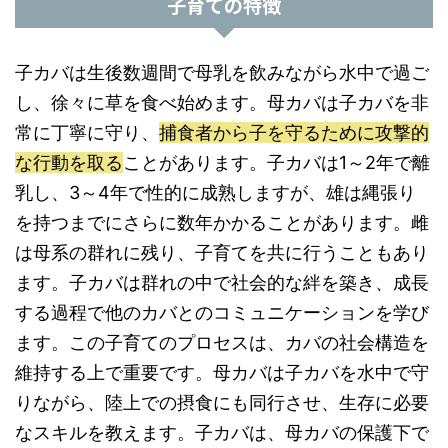
子育ての特徴
子カバは生後数週間で母乳を飲みながら水中で過ご
し、徐々に草を食べ始めます。母カバは子カバを非
常に丁寧に守り、
捕食者から子を守るために攻撃的
な行動を取る
ことがあります。子カバは1～2年で離
乳し、3～4年で性的に成熟しますが、雄は縄張り
を持つまでにさらに数年かかることがあります。雌
は母系の群れに残り、子育てを共に行うこともあり
ます。子カバは群れの中で社会的な絆を築き、成長
する過程で他のカバとのコミュニケーションを学び
ます。この子育てのプロセスは、カバの社会構造を
維持する上で重要です。母カバは子カバを水中で守
りながら、陸上での摂食にも同行させ、生存に必要
なスキルを教えます。子カバは、母カバの保護下で