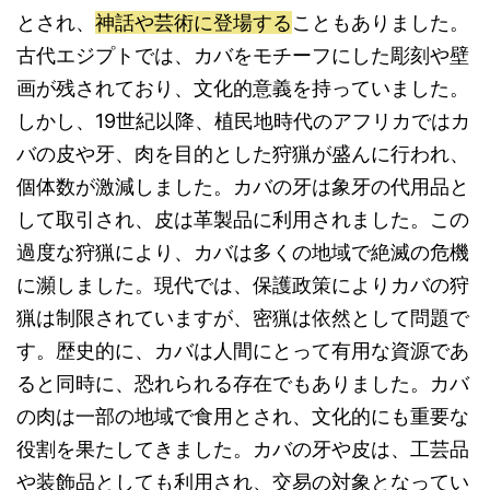
とされ、
神話や芸術に登場する
こともありました。
古代エジプトでは、カバをモチーフにした彫刻や壁
画が残されており、文化的意義を持っていました。
しかし、19世紀以降、植民地時代のアフリカではカ
バの皮や牙、肉を目的とした狩猟が盛んに行われ、
個体数が激減しました。カバの牙は象牙の代用品と
して取引され、皮は革製品に利用されました。この
過度な狩猟により、カバは多くの地域で絶滅の危機
に瀕しました。現代では、保護政策によりカバの狩
猟は制限されていますが、密猟は依然として問題で
す。歴史的に、カバは人間にとって有用な資源であ
ると同時に、恐れられる存在でもありました。カバ
の肉は一部の地域で食用とされ、文化的にも重要な
役割を果たしてきました。カバの牙や皮は、工芸品
や装飾品としても利用され、交易の対象となってい