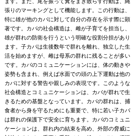
ます。また、尾を振って糞をまき散らす行動は、縄
張りのマーキングとして機能します。この行動は、
特に雄が他のカバに対して自分の存在を示す際に顕
著です。カバの社会構造は、雌が子育てを担当し、
雄が群れの防衛を行うという明確な役割分担があり
ます。子カバは生後数年で群れを離れ、独立した生
活を始めますが、雌は母系の群れに残ることが多い
です。カバのコミュニケーションには、体の動きや
姿勢も含まれ、例えば水面での頭の上下運動は他の
カバに対する警告や親しみの表現です。このような
社会構造とコミュニケーションは、カバが群れで生
きるための基盤となっています。カバの群れは、捕
食者から身を守るためにも重要で、特に若い子カバ
は群れの保護下で安全に育ちます。カバのコミュニ
ケーションは、群れ内の結束を高め、外部の脅威に