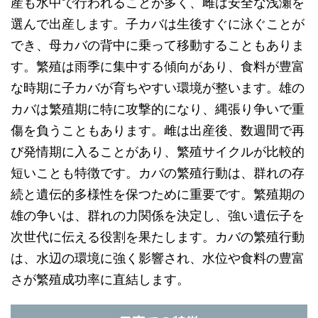
産も水中で行われることが多く、雌は安全な浅瀬を
選んで出産します。子カバは生後すぐに泳ぐことが
でき、母カバの背中に乗って移動することもありま
す。繁殖は雨季に集中する傾向があり、食料が豊富
な時期に子カバが育ちやすい環境が整います。雄の
カバは繁殖期に特に攻撃的になり、縄張り争いで重
傷を負うこともあります。雌は出産後、数週間で再
び発情期に入ることがあり、繁殖サイクルが比較的
短いことも特徴です。カバの繁殖行動は、群れの存
続と遺伝的多様性を保つために重要です。繁殖期の
雄の争いは、群れの力関係を決定し、強い遺伝子を
次世代に伝える役割を果たします。カバの繁殖行動
は、水辺の環境に強く影響され、水位や食料の豊富
さが繁殖成功率に直結します。