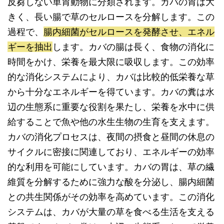
反芻しない単胃動物に分類されます。カバの胃は大
きく、長い腸で草のセルロースを分解します。この
過程で、
腸内細菌がセルロースを発酵させ、エネル
ギーを抽出
します。カバの腸は長く、食物の消化に
時間をかけ、栄養を最大限に吸収します。この効率
的な消化システムにより、カバは比較的低栄養な草
から十分なエネルギーを得ています。カバの糞は水
辺の生態系に重要な役割を果たし、栄養を水中に供
給することで魚や他の水生生物の生育を支えます。
カバの消化プロセスは、夜間の摂食と昼間の休息の
サイクルに密接に関連しており、エネルギーの効率
的な利用を可能にしています。カバの胃は、草の繊
維質を分解するために強力な酸を分泌し、腸内細菌
との共生関係がその効率を高めています。この消化
システムは、カバが大量の草を食べる生活を支える