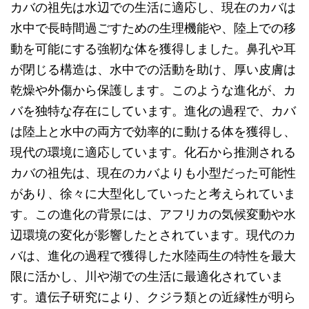
カバの祖先は水辺での生活に適応し、現在のカバは
水中で長時間過ごすための生理機能や、陸上での移
動を可能にする強靭な体を獲得しました。鼻孔や耳
が閉じる構造は、水中での活動を助け、厚い皮膚は
乾燥や外傷から保護します。このような進化が、カ
バを独特な存在にしています。進化の過程で、カバ
は陸上と水中の両方で効率的に動ける体を獲得し、
現代の環境に適応しています。化石から推測される
カバの祖先は、現在のカバよりも小型だった可能性
があり、徐々に大型化していったと考えられていま
す。この進化の背景には、アフリカの気候変動や水
辺環境の変化が影響したとされています。現代のカ
バは、進化の過程で獲得した水陸両生の特性を最大
限に活かし、川や湖での生活に最適化されていま
す。遺伝子研究により、クジラ類との近縁性が明ら