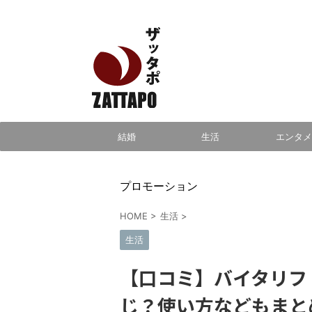
エンタメ、VODから美容系まで幅広く情報発信
結婚
生活
エンタメ
プロモーション
HOME
>
生活
>
生活
【口コミ】バイタリフ
じ？使い方などもまと