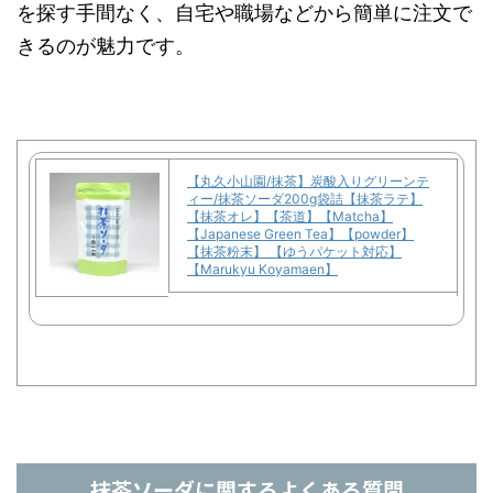
を探す手間なく、自宅や職場などから簡単に注文で
きるのが魅力です。
【丸久小山園/抹茶】炭酸入りグリーンテ
ィー/抹茶ソーダ200g袋詰【抹茶ラテ】
【抹茶オレ】【茶道】【Matcha】
【Japanese Green Tea】【powder】
【抹茶粉末】 【ゆうパケット対応】
【Marukyu Koyamaen】
抹茶ソーダに関するよくある質問