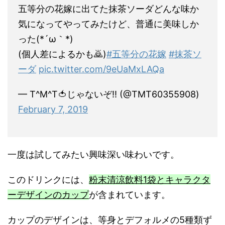
五等分の花嫁に出てた抹茶ソーダどんな味か
気になってやってみたけど、普通に美味しか
った(*´ω｀*)
(個人差によるかも🙇)
#五等分の花嫁
#抹茶ソ
ーダ
pic.twitter.com/9eUaMxLAQa
— T^M^T🍅じゃないぞ!! (@TMT60355908)
February 7, 2019
一度は試してみたい興味深い味わいです。
このドリンクには、
粉末清涼飲料1袋とキャラクタ
ーデザインのカップ
が含まれています。
カップのデザインは、等身とデフォルメの5種類ず