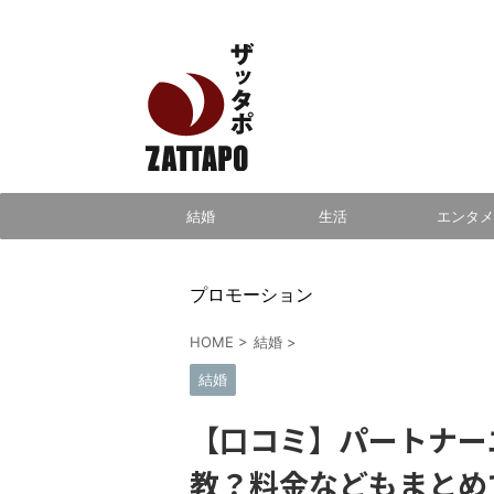
エンタメ、VODから美容系まで幅広く情報発信
結婚
生活
エンタメ
プロモーション
HOME
>
結婚
>
結婚
【口コミ】パートナー
教？料金などもまとめ