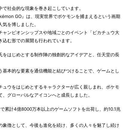
中で社会的な現象を巻き起こしています。
kémon GO』は、現実世界でポケモンを捕まえるという画期
人気を博しました。
チャンピオンシップスや地域ごとのイベント「ピカチュウ大
き込む形での展開も行われています。
氏をはじめとする制作陣の独創的なアイデアと、任天堂の長
う基本的な要素を通信機能と結びつけることで、ゲームとし
チュウをはじめとするキャラクターが広く親しまれ、ポケモ
て、グローバルなアイコンへと成長しました。
で累計4億8000万本以上のゲームソフトを出荷し、約10.1兆
の象徴として、今後も進化を続け、多くの人々を魅了し続け