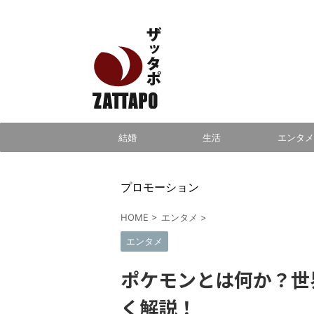
エンタメ、VODから美容系まで幅広く情報発信
結婚
生活
エンタメ
プロモーション
HOME
>
エンタメ
>
エンタメ
ポケモンとは何か？世
く解説！