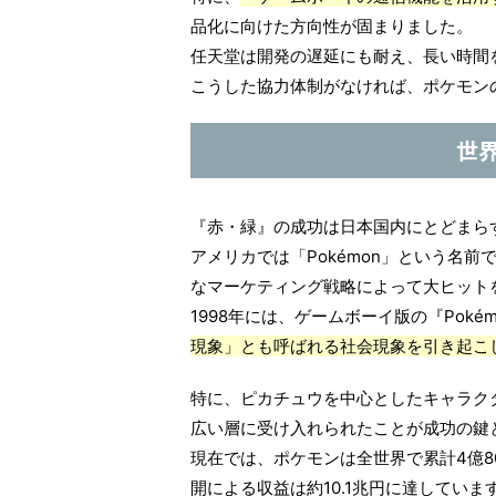
品化に向けた方向性が固まりました。
任天堂は開発の遅延にも耐え、長い時間
こうした協力体制がなければ、ポケモン
世
『赤・緑』の成功は日本国内にとどまら
アメリカでは「Pokémon」という名
なマーケティング戦略によって大ヒット
1998年には、ゲームボーイ版の『Pokémo
現象」とも呼ばれる社会現象を引き起こ
特に、ピカチュウを中心としたキャラク
広い層に受け入れられたことが成功の鍵
現在では、ポケモンは全世界で累計4億8
開による収益は約10.1兆円に達していま