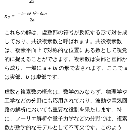
−
b
−
i
b
2
−
4
a
c
2
a
x
=
2
これらの解は、虚数部の符号が反転する形で対を成
しており、共役複素数と呼ばれます。共役複素数
は、複素平面上で対称的な位置にある数として視覚
的に捉えることができます。複素数は実部と虚部か
ら成り、一般に
a + bi
の形で表されます。ここで
a
は実部、
b
は虚部です。
虚数と複素数の概念は、数学のみならず、物理学や
工学などの分野にも応用されており、波動や電気回
路の解析においても重要な役割を果たします。特
に、フーリエ解析や量子力学などの分野では、複素
数が数学的なモデルとして不可欠です。このよう