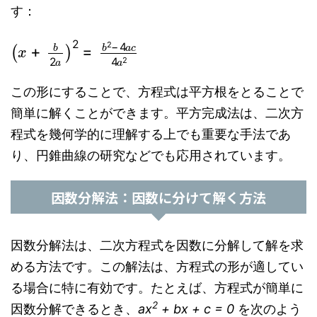
す：
(
x
+
b
2
a
)
2
=
b
2
−
4
a
c
4
a
2
この形にすることで、方程式は平方根をとることで
簡単に解くことができます。平方完成法は、二次方
程式を幾何学的に理解する上でも重要な手法であ
り、円錐曲線の研究などでも応用されています。
因数分解法：因数に分けて解く方法
因数分解法は、二次方程式を因数に分解して解を求
める方法です。この解法は、方程式の形が適してい
る場合に特に有効です。たとえば、方程式が簡単に
2
因数分解できるとき、
ax
+ bx + c = 0
を次のよう