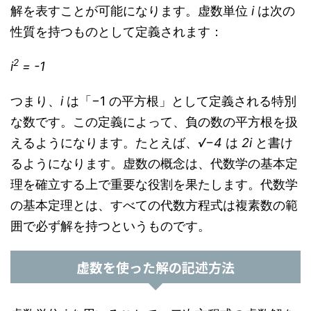
解を表すことが可能になります。虚数単位
i
は次の
性質を持つものとして定義されます：
2
i
= -1
つまり、
i
は「−1 の平方根」として定義される特別
な数です。この定義によって、負の数の平方根を扱
えるようになります。たとえば、
√−4
は
2i
と書け
るようになります。虚数の概念は、代数学の基本定
理を確立する上で重要な役割を果たします。代数学
の基本定理とは、すべての代数方程式は複素数の範
囲で必ず解を持つというものです。
虚数を使った解の記述方法