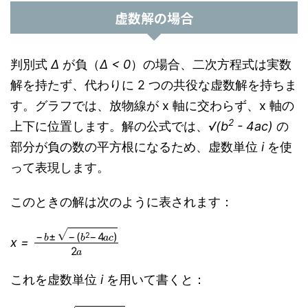
虚数解の場合
判別式
Δ
が負（
Δ < 0
）の場合、二次方程式は実数
解を持たず、代わりに 2 つの共役な虚数解を持ちま
す。グラフでは、放物線が x 軸に交わらず、x 軸の
2
上下に位置します。解の公式では、
√(b
- 4ac)
の
部分が負の数の平方根になるため、虚数単位
i
を使
って表現します。
このときの解は次のように表されます：
−
(
b
b
2
±
−
−
4
a
c
)
2
a
x =
これを虚数単位
i
を用いて書くと：