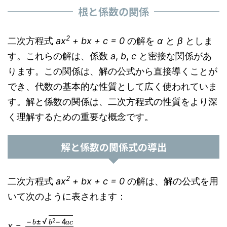
根と係数の関係
2
二次方程式
ax
+ bx + c = 0
の解を
α
と
β
としま
す。これらの解は、係数
a
,
b
,
c
と密接な関係があ
ります。この関係は、解の公式から直接導くことが
でき、代数の基本的な性質として広く使われていま
す。解と係数の関係は、二次方程式の性質をより深
く理解するための重要な概念です。
解と係数の関係式の導出
2
二次方程式
ax
+ bx + c = 0
の解は、解の公式を用
いて次のように表されます：
−
b
±
b
2
−
4
a
c
2
a
x =