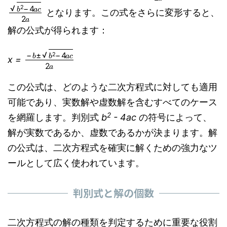
b
2
−
4
a
c
2
a
となります。この式をさらに変形すると、
解の公式が得られます：
−
b
±
b
2
−
4
a
c
2
a
x =
この公式は、どのような二次方程式に対しても適用
可能であり、実数解や虚数解を含むすべてのケース
2
を網羅します。判別式
b
- 4ac
の符号によって、
解が実数であるか、虚数であるかが決まります。解
の公式は、二次方程式を確実に解くための強力なツ
ールとして広く使われています。
判別式と解の個数
二次方程式の解の種類を判定するために重要な役割