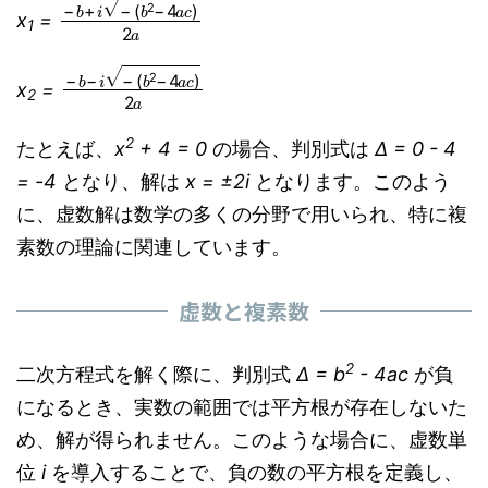
−
(
b
b
2
+
−
i
−
4
a
c
)
2
a
x
=
1
−
(
b
b
2
−
−
i
−
4
a
c
)
2
a
x
=
2
2
たとえば、
x
+ 4 = 0
の場合、判別式は
Δ = 0 - 4
= -4
となり、解は
x = ±2i
となります。このよう
に、虚数解は数学の多くの分野で用いられ、特に複
素数の理論に関連しています。
虚数と複素数
2
二次方程式を解く際に、判別式
Δ = b
- 4ac
が負
になるとき、実数の範囲では平方根が存在しないた
め、解が得られません。このような場合に、虚数単
位
i
を導入することで、負の数の平方根を定義し、