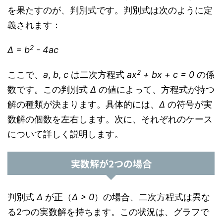
を果たすのが、判別式です。判別式は次のように定
義されます：
2
Δ = b
- 4ac
2
ここで、
a
,
b
,
c
は二次方程式
ax
+ bx + c = 0
の係
数です。この判別式
Δ
の値によって、方程式が持つ
解の種類が決まります。具体的には、
Δ
の符号が実
数解の個数を左右します。次に、それぞれのケース
について詳しく説明します。
実数解が2つの場合
判別式
Δ
が正（
Δ > 0
）の場合、二次方程式は異な
る2つの実数解を持ちます。この状況は、グラフで