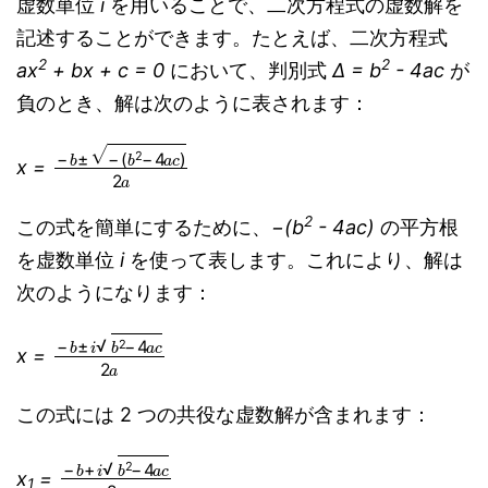
虚数単位
i
を用いることで、二次方程式の虚数解を
記述することができます。たとえば、二次方程式
2
2
ax
+ bx + c = 0
において、判別式
Δ = b
- 4ac
が
負のとき、解は次のように表されます：
−
(
b
b
2
±
−
−
4
a
c
)
2
a
x =
2
この式を簡単にするために、
−(b
- 4ac)
の平方根
を虚数単位
i
を使って表します。これにより、解は
次のようになります：
−
b
±
i
b
2
−
4
a
c
2
a
x =
この式には 2 つの共役な虚数解が含まれます：
−
b
+
i
b
2
−
4
a
c
2
a
x
=
1