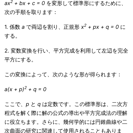
2
ax
+ bx + c = 0
を変形して標準形にするために、
次の手順を取ります：
2
1. 係数
a
で両辺を割り、正規形
x
+ px + q = 0
に
する。
2. 変数変換を行い、平方完成を利用して左辺を完全
平方にする。
この変換によって、次のような形が得られます：
2
a(x + p)
+ q = 0
ここで、
p
と
q
は定数です。この標準形は、二次方
程式を解く際に解の公式の導出や平方完成法の理解
に役立ちます。さらに、幾何学的には円錐曲線や二
次曲面の研究に関連して使用されることもありま