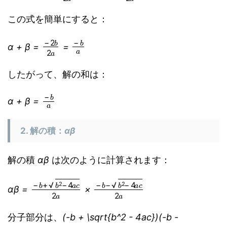
この式を簡単にすると：
−
2
b
2
a
−
b
a
α + β =
=
したがって、解の和は：
−
b
a
α + β =
2. 解の積：
αβ
解の積
αβ
は次のように計算されます：
−
b
+
b
2
−
4
a
c
−
2
a
b
−
b
2
−
4
a
c
2
a
αβ =
×
分子部分は、
(-b + \sqrt{b^2 - 4ac})(-b -