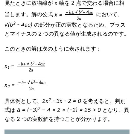
見たときに放物線が x 軸を 2 点で交わる場合に相
−
b
±
b
2
−
4
a
c
2
a
当します。解の公式
x =
において、
2
√(b
- 4ac)
の部分が正の実数となるため、プラス
とマイナスの 2 つの異なる値が生成されるのです。
このときの解は次のように表されます：
−
b
+
b
2
−
4
a
c
2
a
x
=
1
−
b
−
b
2
−
4
a
c
2
a
x
=
2
2
具体例として、
2x
- 3x - 2 = 0
を考えると、判別
2
式は
Δ = (−3)
− 4 × 2 × (−2) = 25 > 0
となり、異
なる 2 つの実数解を持つことが分かります。