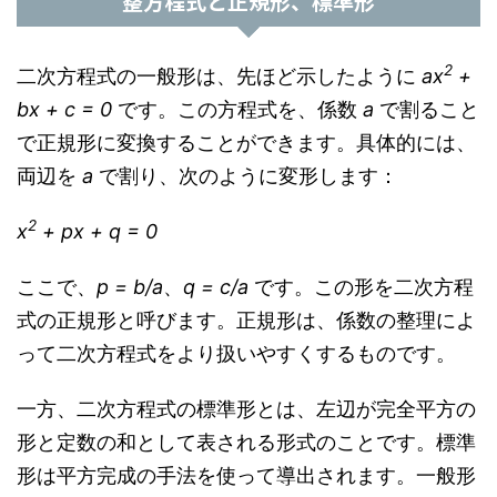
整方程式と正規形、標準形
2
二次方程式の一般形は、先ほど示したように
ax
+
bx + c = 0
です。この方程式を、係数
a
で割ること
で正規形に変換することができます。具体的には、
両辺を
a
で割り、次のように変形します：
2
x
+ px + q = 0
ここで、
p = b/a
、
q = c/a
です。この形を二次方程
式の正規形と呼びます。正規形は、係数の整理によ
って二次方程式をより扱いやすくするものです。
一方、二次方程式の標準形とは、左辺が完全平方の
形と定数の和として表される形式のことです。標準
形は平方完成の手法を使って導出されます。一般形