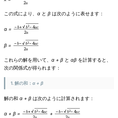
この式により、
α
と
β
は次のように表せます：
−
b
+
b
2
−
4
a
c
2
a
α =
−
b
−
b
2
−
4
a
c
2
a
β =
これらの解を用いて、
α + β
と
αβ
を計算すると、
次の関係式が得られます：
1. 解の和：
α + β
解の和
α + β
は次のように計算されます：
−
b
+
b
2
−
4
a
c
−
2
a
b
−
b
2
−
4
a
c
2
a
α + β =
+