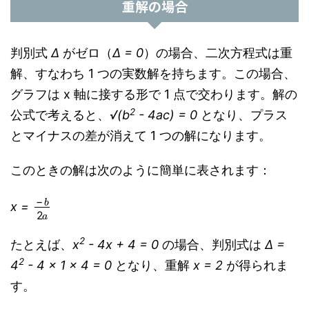
重解の場合
判別式
Δ
がゼロ（
Δ = 0
）の場合、二次方程式は重
解、すなわち 1 つの実数解を持ちます。この場合、
グラフは x 軸に接する形で 1 点で交わります。解の
2
公式で考えると、
√(b
- 4ac) = 0
となり、プラス
とマイナスの差が消えて 1 つの解になります。
このときの解は次のように簡単に表されます：
−
b
2
a
x =
2
たとえば、
x
- 4x + 4 = 0
の場合、判別式は
Δ =
2
4
- 4 × 1 × 4 = 0
となり、重解
x = 2
が得られま
す。