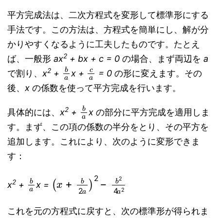
平方完成法は、二次方程式を変形して標準形にする
手法です。この方法は、方程式を簡単にし、解が分
かりやすくなるように工夫したものです。たとえ
2
ば、一般形
ax
+ bx + c = 0
の場合、まず両辺を
a
b
a
c
a
2
で割り、
x
+
x +
= 0
の形に変えます。その
後、
x
の係数を使って平方完成を行います。
b
a
2
具体的には、
x
+
x
の部分に平方完成を適用しま
す。まず、この項の係数の半分をとり、その平方を
追加します。これにより、次のように変形できま
す：
b
a
(
x
+
b
2
a
)
2
−
b
2
4
a
2
2
x
+
x =
これを元の方程式に戻すと、次の標準形が得られま