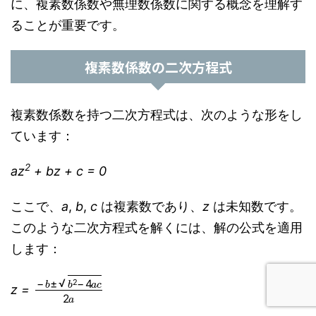
に、複素数係数や無理数係数に関する概念を理解す
ることが重要です。
複素数係数の二次方程式
複素数係数を持つ二次方程式は、次のような形をし
ています：
2
az
+ bz + c = 0
ここで、
a
,
b
,
c
は複素数であり、
z
は未知数です。
このような二次方程式を解くには、解の公式を適用
します：
−
b
±
b
2
−
4
a
c
2
a
z =