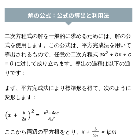
解の公式：公式の導出と利用法
二次方程式の解を一般的に求めるためには、解の公
式を使用します。この公式は、平方完成法を用いて
2
導出されるもので、任意の二次方程式
ax
+ bx + c
= 0
に対して成り立ちます。導出の過程は以下の通
りです：
まず、平方完成法により標準形を得て、次のように
変形します：
(
x
+
b
2
a
)
2
=
b
2
−
4
a
c
4
a
2
b
2
a
ここから両辺の平方根をとり、
x +
= \pm