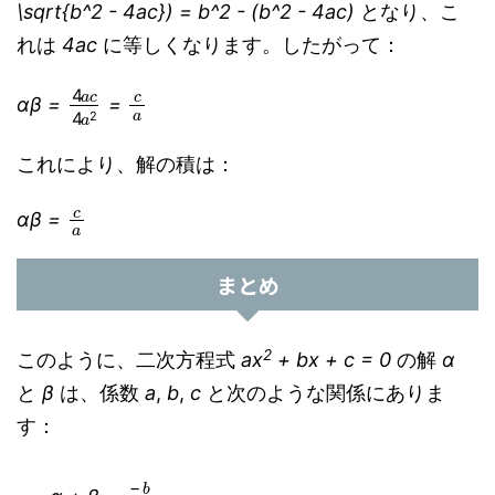
\sqrt{b^2 - 4ac}) = b^2 - (b^2 - 4ac)
となり、こ
れは
4ac
に等しくなります。したがって：
4
a
c
4
a
c
2
a
αβ =
=
これにより、解の積は：
c
a
αβ =
まとめ
2
このように、二次方程式
ax
+ bx + c = 0
の解
α
と
β
は、係数
a
,
b
,
c
と次のような関係にありま
す：
−
b
a