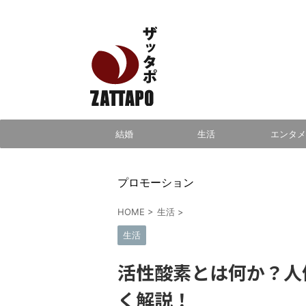
エンタメ、VODから美容系まで幅広く情報発信
結婚
生活
エンタメ
プロモーション
HOME
>
生活
>
生活
活性酸素とは何か？人
く解説！