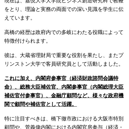
現在は、嘉悦大学大学院ビジネス創造研究科で教鞭
をとり、理論と実務の両面での深い見識を学生に伝
えています。
高橋の経歴は政府内での多岐にわたる役職によって
特徴付けられます。
彼は、大蔵省理財局で重要な役割を果たし、またプ
リンストン大学で客員研究員として活動しました。
これに加え、内閣府参事官（経済財政諮問会議特
命）、総務大臣補佐官、内閣参事官（内閣総理大臣
補佐官付参事官）、金融庁顧問など、様々な政府機
関で顧問や補佐官として活躍。
特に注目すべきは、橋下徹市政における大阪市特別
顧問や、菅義偉内閣における内閣官房参与（経済・