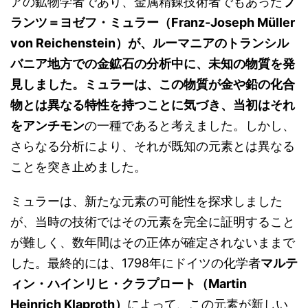
アの鉱物学者であり、金属精錬技術者でもあった
フ
ランツ＝ヨゼフ・ミュラー（Franz-Joseph Müller
von Reichenstein）が、ルーマニアのトランシル
バニア地方での金鉱石の分析中に、未知の物質を発
見しました。ミュラーは、この物質が金や鉛の化合
物とは異なる特性を持つことに気づき、当初はそれ
をアンチモン
の一種であると考えました。しかし、
さらなる分析により、それが既知の元素とは異なる
ことを突き止めました。
ミュラーは、新たな元素の可能性を探求しました
が、当時の技術ではその元素を完全に証明すること
が難しく、数年間はその正体が確定されないままで
した。最終的には、1798年にドイツの化学者
マルテ
ィン・ハインリヒ・クラプロート（Martin
Heinrich Klaproth）
によって、この元素が新しい