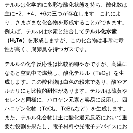
テルルは化学的に多彩な酸化状態を持ち、酸化数は
主に−2、+4、+6の三つが存在します。これによ
り、さまざまな化合物を形成することができます。
例えば、テルルは水素と結合して
テルル化水素
（H₂Te）
を形成しますが、この化合物は非常に毒
性が高く、腐卵臭を持つガスです。
テルルの化学反応性は比較的穏やかですが、高温に
なると空気中で燃焼し、酸化テルル（TeO₂）を生
成します。この酸化物は白色の粉末であり、酸やア
ルカリにも比較的耐性があります。テルルは硫黄や
セレンと同様に、ハロゲン元素と容易に反応し、四
ハロゲン化物（TeCl₄、TeBr₄など）を生成します。
また、テルル化合物は主に酸化還元反応において重
要な役割を果たし、電子材料や光電子デバイスにお