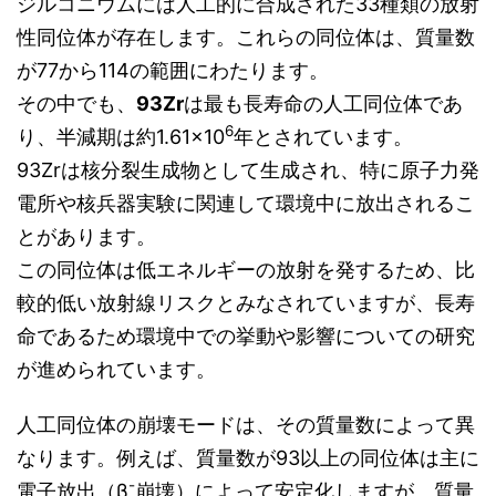
ジルコニウムには人工的に合成された33種類の放射
性同位体が存在します。これらの同位体は、質量数
が77から114の範囲にわたります。
その中でも、
93Zr
は最も長寿命の人工同位体であ
6
り、半減期は約1.61×10
年とされています。
93Zrは核分裂生成物として生成され、特に原子力発
電所や核兵器実験に関連して環境中に放出されるこ
とがあります。
この同位体は低エネルギーの放射を発するため、比
較的低い放射線リスクとみなされていますが、長寿
命であるため環境中での挙動や影響についての研究
が進められています。
人工同位体の崩壊モードは、その質量数によって異
なります。例えば、質量数が93以上の同位体は主に
-
電子放出（β
崩壊）によって安定化しますが、質量