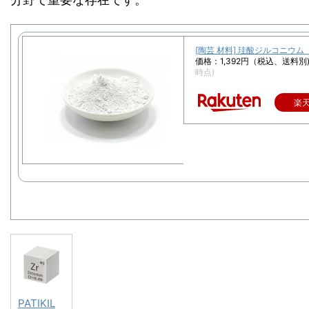
[陶芸 材料] 珪酸ジルコニウム 
価格：1,392円（税込、送料別
時点)
楽
PATIKIL