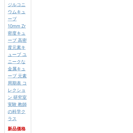
ジルコニ
ウムキュ
ーブ
10mm Zr
密度キュ
ーブ 高密
度元素キ
ューブ ユ
ニークな
金属キュ
ーブ 元素
周期表 コ
レクショ
ン 研究室
実験 教師
の科学ク
ラス
新品価格