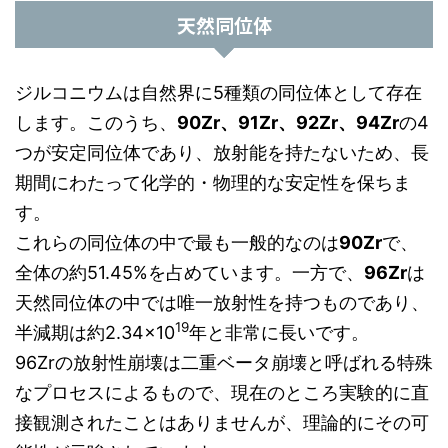
天然同位体
ジルコニウムは自然界に5種類の同位体として存在
します。このうち、
90Zr、91Zr、92Zr、94Zr
の4
つが安定同位体であり、放射能を持たないため、長
期間にわたって化学的・物理的な安定性を保ちま
す。
これらの同位体の中で最も一般的なのは
90Zr
で、
全体の約51.45%を占めています。一方で、
96Zr
は
天然同位体の中では唯一放射性を持つものであり、
19
半減期は約2.34×10
年と非常に長いです。
96Zrの放射性崩壊は二重ベータ崩壊と呼ばれる特殊
なプロセスによるもので、現在のところ実験的に直
接観測されたことはありませんが、理論的にその可