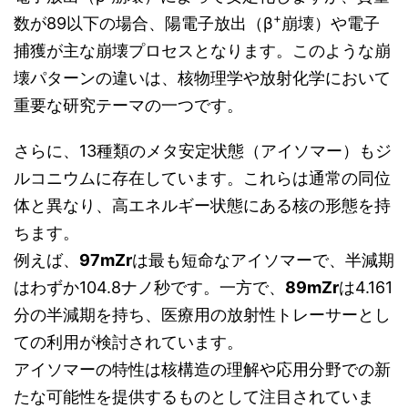
+
数が89以下の場合、陽電子放出（β
崩壊）や電子
捕獲が主な崩壊プロセスとなります。このような崩
壊パターンの違いは、核物理学や放射化学において
重要な研究テーマの一つです。
さらに、13種類のメタ安定状態（アイソマー）もジ
ルコニウムに存在しています。これらは通常の同位
体と異なり、高エネルギー状態にある核の形態を持
ちます。
例えば、
97mZr
は最も短命なアイソマーで、半減期
はわずか104.8ナノ秒です。一方で、
89mZr
は4.161
分の半減期を持ち、医療用の放射性トレーサーとし
ての利用が検討されています。
アイソマーの特性は核構造の理解や応用分野での新
たな可能性を提供するものとして注目されていま