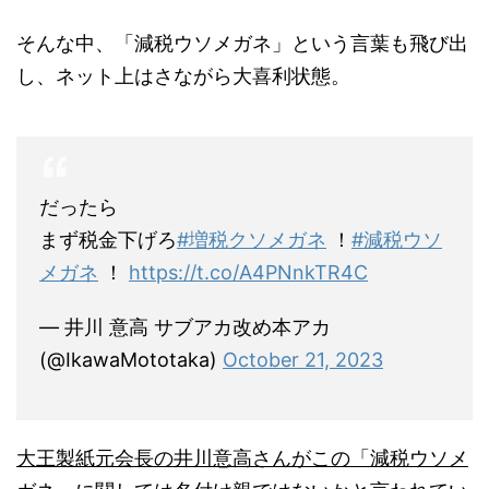
そんな中、「減税ウソメガネ」という言葉も飛び出
し、ネット上はさながら大喜利状態。
だったら
まず税金下げろ
#増税クソメガネ
！
#減税ウソ
メガネ
！
https://t.co/A4PNnkTR4C
— 井川 意高 サブアカ改め本アカ
(@IkawaMototaka)
October 21, 2023
大王製紙元会長の井川意高さんがこの「減税ウソメ
ガネ」に関しては名付け親ではないかと言われてい
ます。