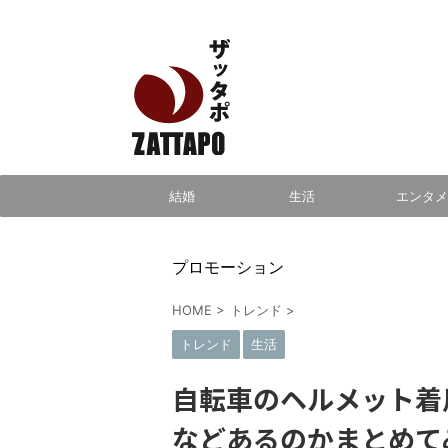
エンタメ、VODから美容系まで幅広く情報発信
結婚
生活
エンタメ
プロモーション
HOME
>
トレンド
>
トレンド
生活
自転車のヘルメット着
などあるのかまとめて