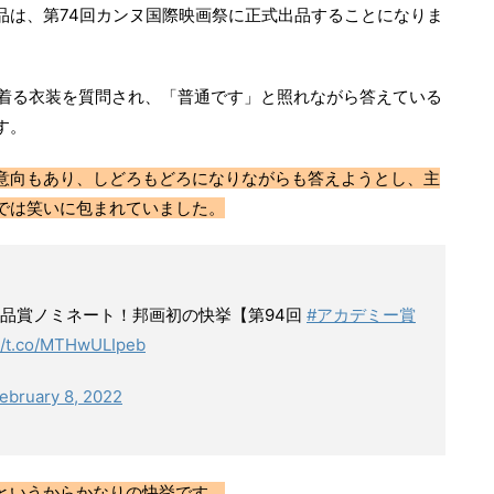
品は、第74回カンヌ国際映画祭に正式出品することになりま
トで着る衣装を質問され、「普通です」と照れながら答えている
す。
意向もあり、しどろもどろになりながらも答えようとし、主
では笑いに包まれていました。
品賞ノミネート！邦画初の快挙【第94回
#アカデミー賞
://t.co/MTHwULIpeb
ebruary 8, 2022
というからかなりの快挙です。