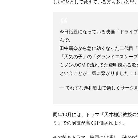
しいCMとして覚えている方も多いと思
今日話題になっている映画『ドライブ
んで、
田中麗奈から急に幼くなった二代目「
「天気の子」の『グランドエスケープ
ミノンのCMで流れてた透明感ある歌
ということが一気に繋がりました！
— てれすな@和歌山で楽しくサークル活動
同年10月には、ドラマ『天才柳沢教授の
ミ』での演技が高く評価されます。
その後もドラマ、映画に出演し、確かな演