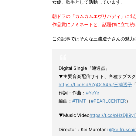
女優、歌手として活動しています。
朝ドラの「カムカムエヴリバディ」に出
作品賞にノミネートと、話題作に立て続
この記事ではそんな三浦透子さんの魅力
Digital Single『通過点』
▼主要音楽配信サイト、各種サブスク
https://t.co/sdAZgQs545
#三浦透子
作詞・作曲：
#YeYe
編曲：
#TiMT
（
#PEARLCENTER
）
▼Music Video
https://t.co/pHzDjl9yI
Director：Kei Murotani
@keifruscai