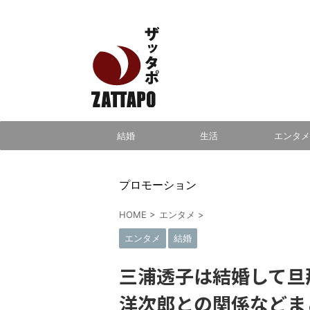
エンタメ、VODから美容系まで幅広く情報発信
結婚
生活
エンタメ
プロモーション
HOME
>
エンタメ
>
エンタメ
結婚
三浦透子は結婚して旦
洋次郎との関係などま