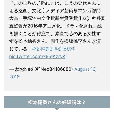
『この世界の片隅に』は、こうの史代さんに
よる漫画。文化庁メディア芸術祭マンガ部門
大賞、手塚治虫文化賞新生賞受賞作✩︎⡱ 片渕須
直監督が2016年アニメ化。ドラマ化され、絵
を描くことが得意で、素直で芯のある女性す
ずを松本穂香さん、周作を松坂桃李さんが演
じている。
#松本穂香
#松坂桃李
pic.twitter.com/x9IoKzrvKj
— ねおNeo (@Neo34106880)
August 16,
2018
松本穂香さんの妊娠説は？