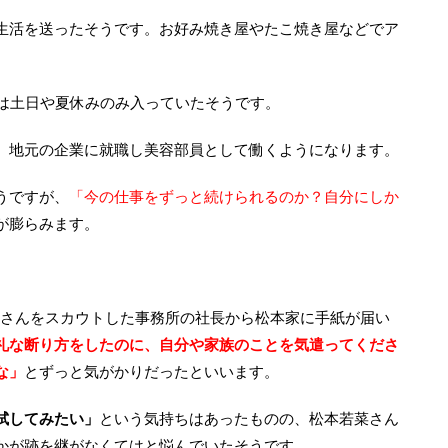
生活を送ったそうです。お好み焼き屋やたこ焼き屋などでア
トは土日や夏休みのみ入っていたそうです。
、地元の企業に就職し美容部員として働くようになります。
うですが、
「今の仕事をずっと続けられるのか？自分にしか
が膨らみます。
菜さんをスカウトした事務所の社長から松本家に手紙が届い
礼な断り方をしたのに、自分や家族のことを気遣ってくださ
な」
とずっと気がかりだったといいます。
試してみたい」
という気持ちはあったものの、松本若菜さん
かが跡を継がなくてはと悩んでいたそうです。