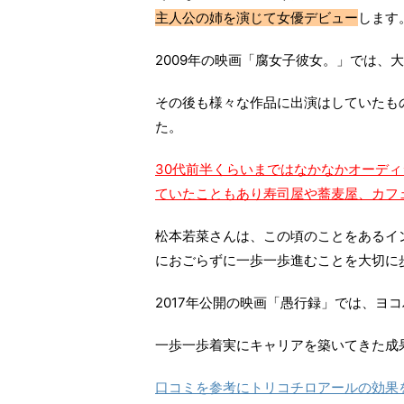
主人公の姉を演じて女優デビュー
します
2009年の映画「腐女子彼女。」では、
その後も様々な作品に出演はしていたも
た。
30代前半くらいまではなかなかオーデ
ていたこともあり寿司屋や蕎麦屋、カフ
松本若菜さんは、この頃のことをあるイ
におごらずに一歩一歩進むことを大切に
2017年公開の映画「愚行録」では、ヨ
一歩一歩着実にキャリアを築いてきた成
口コミを参考にトリコチロアールの効果