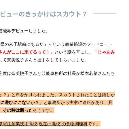
ビューのきっかけはスカウト？
芸能界デビューしました。
取県の米子駅前にあるサティという商業施設のフードコート
さんがここに来てるって！」
という話を耳にし、
「じゃあみ
して奈美悦子さんと握手をしてもらいました。
今度は奈美悦子さんと芸能事務所の社長が松本若菜さんたち
か？」と声をかけられました。スカウトされたことは嬉しか
京に遊びにこないか？」
と事務所から実家に連絡があり、具
、
その時は断った
そうです。
県淀江産業技術高校(現在は廃校)の食物調理科
です。