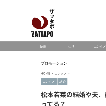
エンタメ、VODから美容系まで幅広く情報発信
結婚
生活
エンタメ
プロモーション
HOME
>
エンタメ
>
エンタメ
結婚
松本若菜の結婚や夫、
ってる？