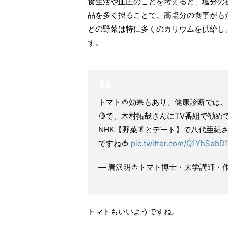
食生活や血圧のことを考えると、塩分の
品を多く摂ることで、高塩分の食事がも
どの野菜は特に多くのカリウムを供給し
す。
トマト🍅効果もあり、健康診断では、血
🍋で、木村拓哉さんにTV番組で勧め
NHK【野菜🥬とデート】で八代亜紀さ
ですね🍅
pic.twitter.com/Q1YhSebD
— 唐沢明🍅トマト博士・大学講師・作家📘 
トマトもいいようですね。