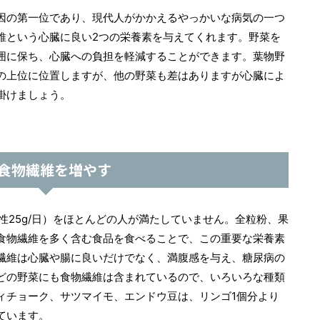
因の第一位であり、現代人がかかえるやっかいな病気の一つ
維という心臓に良い2つの栄養素を与えてくれます。野菜を
囲に保ち、心臓への負担を軽減することができます。葉物野
の上位に位置しますが、他の野菜も差はありますが心臓によ
掛けましょう。
. 食物繊維を増やす
女性25g/日）をほとんどの人が満たしていません。全粒粉、果
食物繊維を多く含む食品を食べることで、この重要な栄養素
繊維は心臓や腸に良いだけでなく、満腹感を与え、糖尿病の
どの野菜にも食物繊維は含まれているので、いろいろな種類
ィチョーク、サツマイモ、エンドウ豆は、リンゴ1個分より
ています。