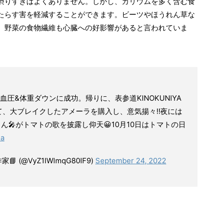
摂りすぎはよくありません。しかし、カリウムを多く含む食
たらす害を軽減することができます。ビーツやほうれん草な
、野菜の食物繊維も心臓への好影響があると言われていま
圧&体重ダウンに成功。帰りに、表参道KINOKUNIYA
て、大ブレイクしたアメーラを購入し、意気揚々‼️夜には
ん🎤がトマトの歌を披露し仰天😀10月10日はトマトの日
1a
(@VyZ1IWlmqG80IF9)
September 24, 2022