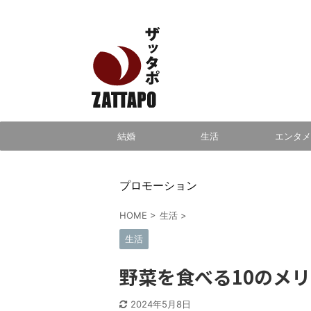
エンタメ、VODから美容系まで幅広く情報発信
結婚
生活
エンタメ
プロモーション
HOME
>
生活
>
生活
野菜を食べる10のメ
2024年5月8日